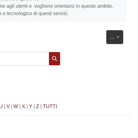
ione agli utenti e vogliono orientarsi in questo ambito.
o e tecnologico di questi servizi.
Esporta vo
...
Cerca
U
|
V
|
W
|
X
|
Y
|
Z
|
TUTTI