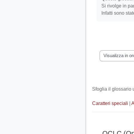
Si rivolge in pa
Infatti sono sta
Sfoglia il gloss
Sfoglia il glossario
Caratteri speciali
|
OCLC (Onl