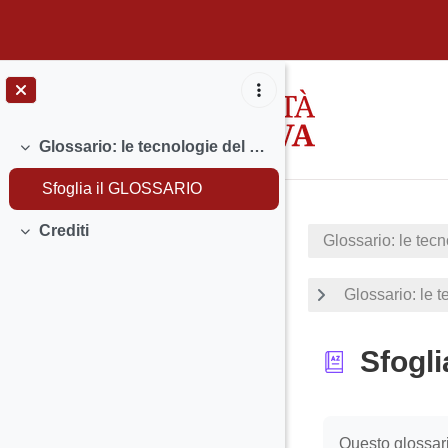
Vai al contenuto principale
Glossario: le tecnologie del reference e della formazione all'utente
Minimizza
Sfoglia il GLOSSARIO
Crediti
Glossario: le tecn
Minimizza
Glossario: le t
Sfogl
Aggregazione de
Questo glossari