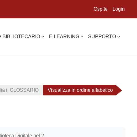
Ospite
Login
 BIBLIOTECARIO
E-LEARNING
SUPPORTO
lia il GLOSSARIO
Visualizza in ordine alfabetico
ioteca Digitale nel ?.