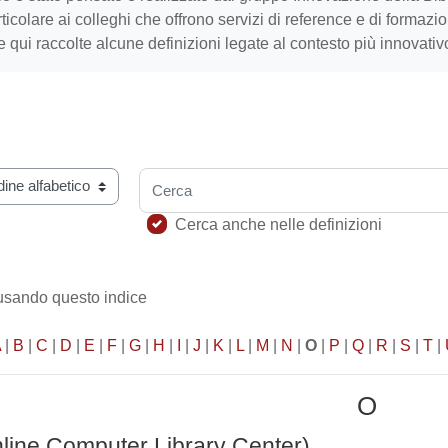
rticolare ai colleghi che offrono servizi di reference e di formaz
te qui raccolte alcune definizioni legate al contesto più innovativ
Cerca
ario usando questo indice
Cerca anche nelle definizioni
 usando questo indice
A
|
B
|
C
|
D
|
E
|
F
|
G
|
H
|
I
|
J
|
K
|
L
|
M
|
N
|
O
|
P
|
Q
|
R
|
S
|
T
|
O
ine Computer Library Center)