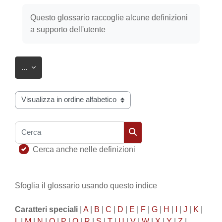
Aggregazione dei criteri
Questo glossario raccoglie alcune definizioni
a supporto dell'utente
Esporta voci
...
Sfoglia il glossario usando questo indice
Cerca
Cerca
Cerca anche nelle definizioni
Sfoglia il glossario usando questo indice
Caratteri speciali
|
A
|
B
|
C
|
D
|
E
|
F
|
G
|
H
|
I
|
J
|
K
|
L
|
M
|
N
|
O
|
P
|
Q
|
R
|
S
|
T
|
U
|
V
|
W
|
X
|
Y
|
Z
|