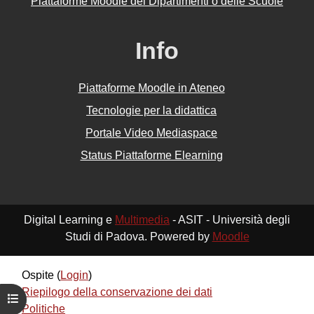
Piattaforme Moodle dei Dipartimenti o delle Scuole
Info
Piattaforme Moodle in Ateneo
Tecnologie per la didattica
Portale Video Mediaspace
Status Piattaforme Elearning
Digital Learning e
Multimedia
- ASIT - Università degli
Studi di Padova. Powered by
Moodle
Ospite (
Login
)
Riepilogo della conservazione dei dati
Apri indice del corso
Politiche