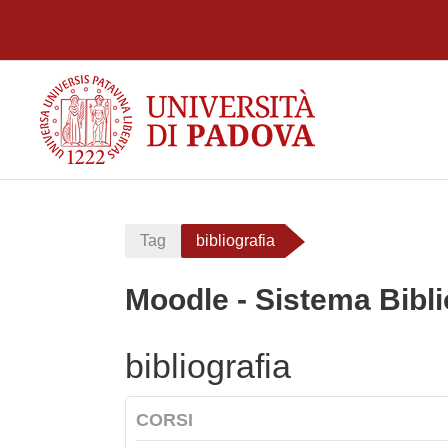
Vai al contenuto principale
Tag
bibliografia
Moodle - Sistema Bibli
bibliografia
CORSI