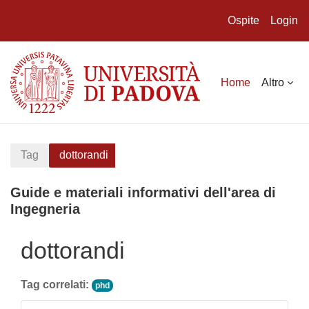
Ospite
Login
Vai al contenuto principale
Home
Altro
Tag
dottorandi
Guide e materiali informativi dell'area di
Ingegneria
dottorandi
Tag correlati:
phd