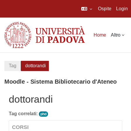
Ospite
Login
Vai al contenuto principale
Home
Altro
Tag
dottorandi
Moodle - Sistema Bibliotecario d'Ateneo
dottorandi
Tag correlati:
phd
CORSI