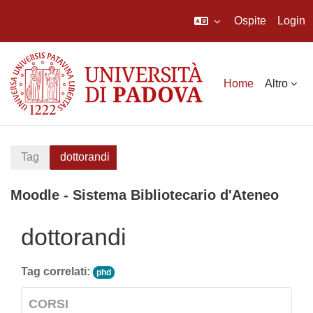
Ospite
Login
Vai al contenuto principale
Home
Altro
Tag
dottorandi
Moodle - Sistema Bibliotecario d'Ateneo
dottorandi
Tag correlati:
phd
CORSI