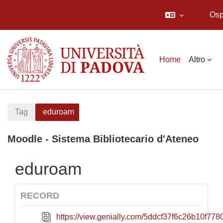
Osp
Vai al contenuto principale
Home
Altro
Tag
eduroam
Moodle - Sistema Bibliotecario d'Ateneo
eduroam
RECORD
https://view.genially.com/5ddcf37f6c26b10f778