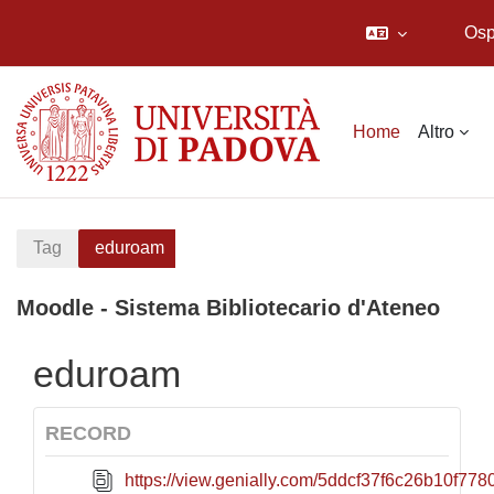
Osp
Vai al contenuto principale
Home
Altro
Tag
eduroam
Moodle - Sistema Bibliotecario d'Ateneo
eduroam
RECORD
https://view.genially.com/5ddcf37f6c26b10f778