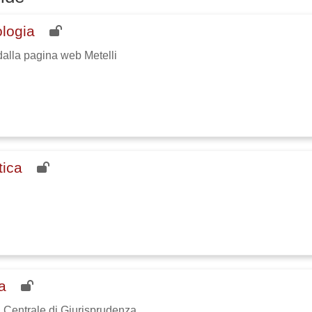
ologia
 dalla pagina web Metelli
tica
ca
ca Centrale di Giurisprudenza