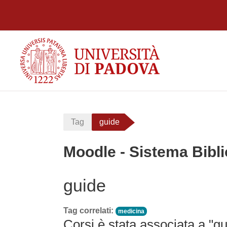
Vai al contenuto principale
Tag
guide
Moodle - Sistema Bibli
guide
Tag correlati:
medicina
Corsi è stata associata a "gu