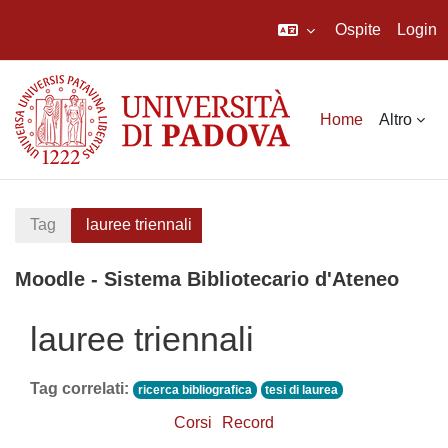
Ospite
Login
Vai al contenuto principale
Home
Altro
Tag
lauree triennali
Moodle - Sistema Bibliotecario d'Ateneo
lauree triennali
Tag correlati:
ricerca bibliografica
tesi di laurea
Corsi
Record