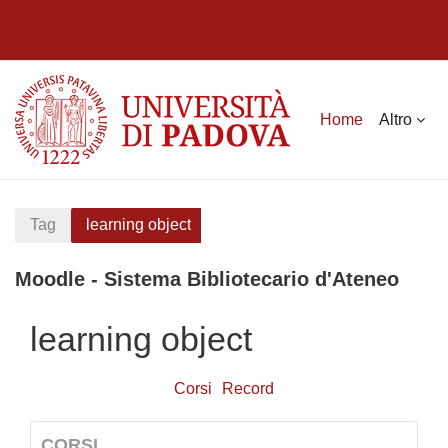
Vai al contenuto principale
Home
Altro
Tag
learning object
Moodle - Sistema Bibliotecario d'Ateneo
learning object
Corsi
Record
CORSI