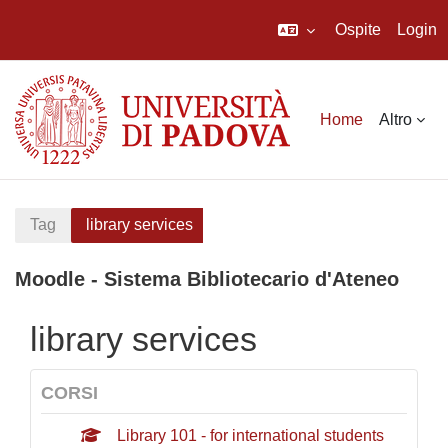
Ospite
Login
Vai al contenuto principale
Home
Altro
Tag
library services
Moodle - Sistema Bibliotecario d'Ateneo
library services
CORSI
Library 101 - for international students