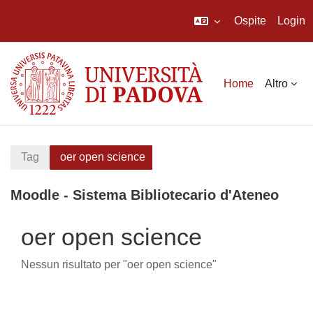
Ospite
Login
Vai al contenuto principale
Home
Altro
Tag
oer open science
Moodle - Sistema Bibliotecario d'Ateneo
oer open science
Nessun risultato per "oer open science"