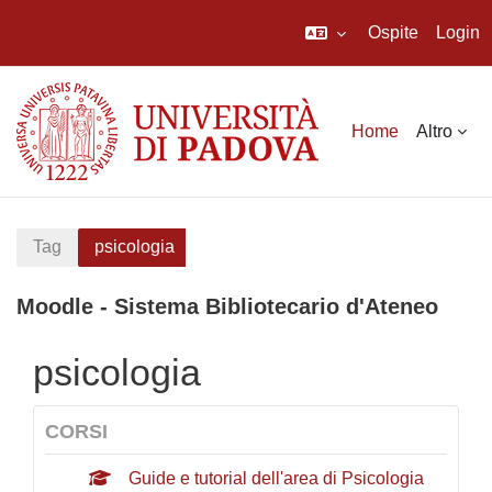
Ospite
Login
Vai al contenuto principale
Home
Altro
Tag
psicologia
Moodle - Sistema Bibliotecario d'Ateneo
psicologia
CORSI
Guide e tutorial dell'area di Psicologia