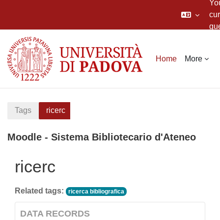
Yo
cur
gu
Skip to main content
Home
More
Tags
ricerc
Moodle - Sistema Bibliotecario d'Ateneo
ricerc
Related tags:
ricerca bibliografica
DATA RECORDS