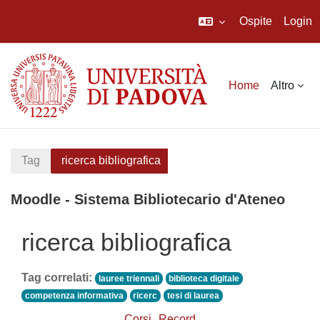
Ospite
Login
Vai al contenuto principale
Home
Altro
Tag
ricerca bibliografica
Moodle - Sistema Bibliotecario d'Ateneo
ricerca bibliografica
Tag correlati:
lauree triennali
biblioteca digitale
competenza informativa
ricerc
tesi di laurea
Corsi
Record