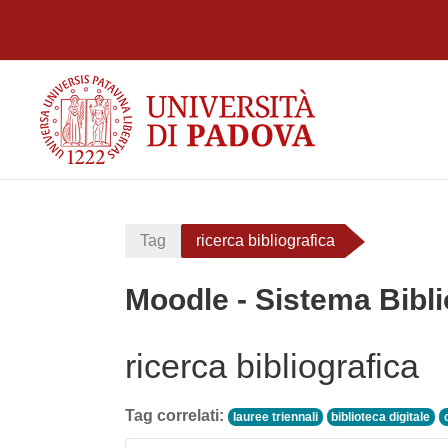
Vai al contenuto principale
Tag
ricerca bibliografica
Moodle - Sistema Bibli
ricerca bibliografica
Tag correlati:
lauree triennali
biblioteca digitale