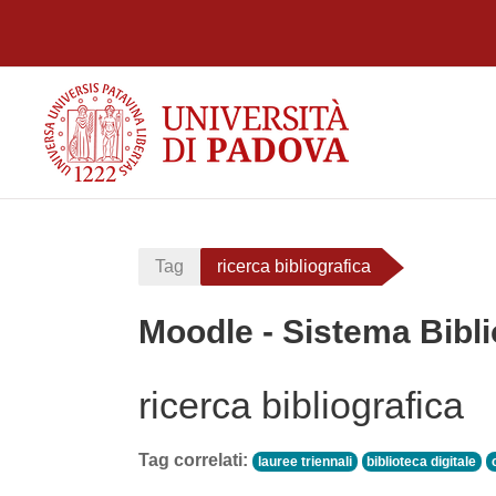
Vai al contenuto principale
Tag
ricerca bibliografica
Moodle - Sistema Bibli
ricerca bibliografica
Tag correlati:
lauree triennali
biblioteca digitale