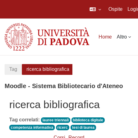
Ospite
Logi
Vai al contenuto principale
Home
Altro
Tag
ricerca bibliografica
Moodle - Sistema Bibliotecario d'Ateneo
ricerca bibliografica
Tag correlati:
lauree triennali
biblioteca digitale
competenza informativa
ricerc
tesi di laurea
Corsi
Record