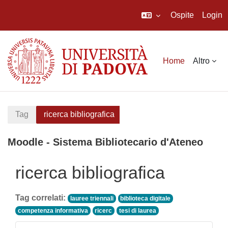
Ospite
Login
Vai al contenuto principale
Home
Altro
Tag
ricerca bibliografica
Moodle - Sistema Bibliotecario d'Ateneo
ricerca bibliografica
Tag correlati:
lauree triennali
biblioteca digitale
competenza informativa
ricerc
tesi di laurea