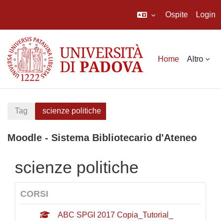
Ospite
Login
Vai al contenuto principale
Home
Altro
Tag
scienze politiche
Moodle - Sistema Bibliotecario d'Ateneo
scienze politiche
CORSI
ABC SPGI 2017 Copia_Tutorial_