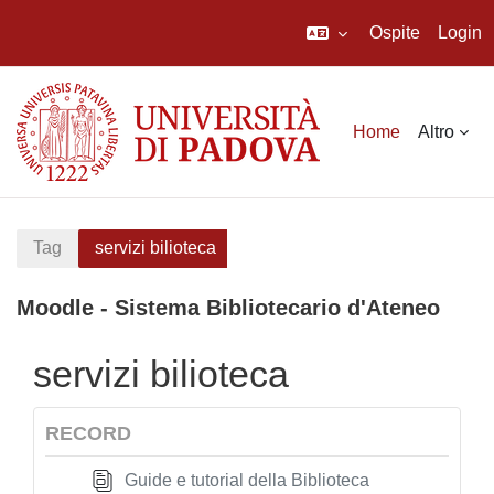
Ospite
Login
Vai al contenuto principale
Home
Altro
Tag
servizi bilioteca
Moodle - Sistema Bibliotecario d'Ateneo
servizi bilioteca
RECORD
Guide e tutorial della Biblioteca