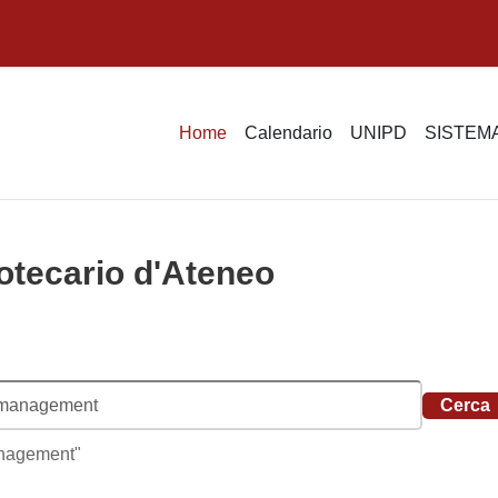
Home
Calendario
UNIPD
SISTEMA
otecario d'Ateneo
erca tag
management"