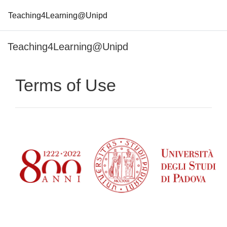
Teaching4Learning@Unipd
Vai al contenuto principale
Teaching4Learning@Unipd
Terms of Use