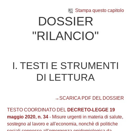
Vai al contenuto principale
Stampa questo capitolo
DOSSIER
"RILANCIO"
I. TESTI E STRUMENTI
DI LETTURA
→SCARICA PDF DEL DOSSIER
TESTO COORDINATO DEL
DECRETO-LEGGE
19
maggio 2020, n. 34
-
Misure urgenti in materia di salute,
sostegno al lavoro e all'economia, nonchè di politiche
sociali connesse all'emergenza epidemiologica da