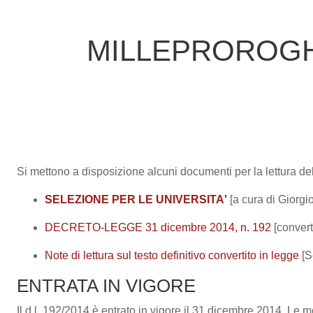
Vai al contenuto principale
MILLEPROROGHE 2
Si mettono a disposizione alcuni documenti per la lettura del
SELEZIONE PER LE UNIVERSITA'
[a cura di Giorgi
DECRETO-LEGGE 31 dicembre 2014, n. 192
[convert
Note di lettura sul testo definitivo convertito in legge
[S
ENTRATA IN VIGORE
Il d.l. 192/2014 è entrato in vigore il 31 dicembre 2014. Le 