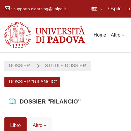
Ospite
Lo
:
supporto.elearning@unipd.it
Vai al contenuto principale
Home
Altro
DOSSIER
STUDI E DOSSIER
DOSSIER "RILANCIO"
DOSSIER "RILANCIO"
Libro
Altro