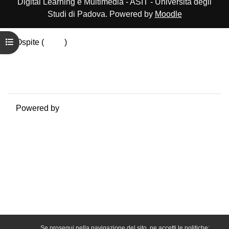
Digital Learning e Multimedia - ASIT - Università degli
Studi di Padova. Powered by
Moodle
Apri indice del corso
Ospite (
Login
)
Politiche
Ottieni l'app mobile
Passa al tema standard
Powered by
Moodle
Se prosegui nella navigazione del sito, ne accetti le politiche: