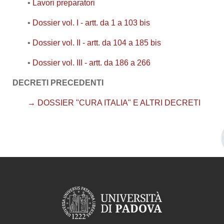
•
Lavori preparatori
•
Dossier vol. I - artt. da 1 a 103 bis
•
Dossier vol. II - artt. da 104 a 185 bis
•
Dossier vol. III - artt. da 186 a 266
DECRETI PRECEDENTI
→ DOSSIER "CURA ITALIA" E ALTRI DECRETI