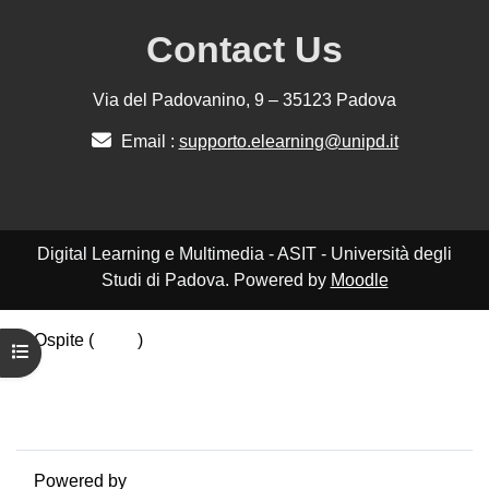
Contact Us
Via del Padovanino, 9 – 35123 Padova
Email :
supporto.elearning@unipd.it
Digital Learning e Multimedia - ASIT - Università degli
Studi di Padova. Powered by
Moodle
Ospite (
Login
)
Apri indice del corso
Politiche
Ottieni l'app mobile
Passa al tema standard
Powered by
Moodle