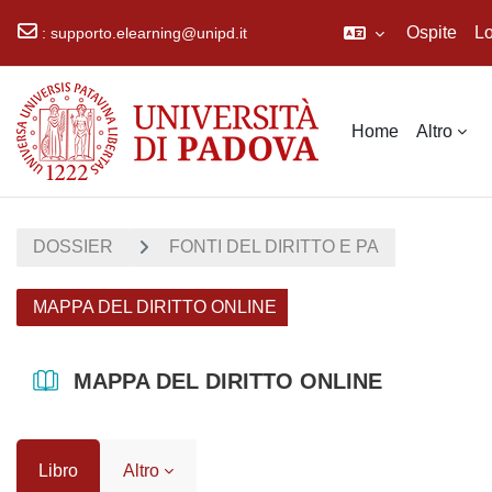
Ospite
Lo
:
supporto.elearning@unipd.it
Vai al contenuto principale
Home
Altro
DOSSIER
FONTI DEL DIRITTO E PA
MAPPA DEL DIRITTO ONLINE
MAPPA DEL DIRITTO ONLINE
Libro
Altro