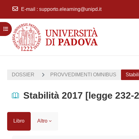
E-mail
:
supporto.elearning@unipd.it
Vai al contenuto principale
Apri indice del corso
DOSSIER
PROVVEDIMENTI OMNIBUS
Stabil
Stabilità 2017 [legge 232-
Libro
Altro
Aggregazione dei criteri