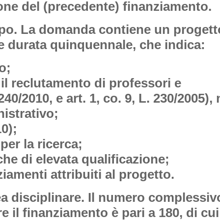
ione del (precedente) finanziamento.
po.
La domanda contiene un progett
te durata quinquennale, che indica:
o;
 il reclutamento di professori e
 240/2010, e art. 1, co. 9, L. 230/2005)
istrativo;
10);
per la ricerca;
che di elevata qualificazione;
iamenti attribuiti al progetto.
ea disciplinare.
Il numero complessiv
 il finanziamento è pari a 180, di cu