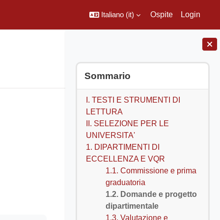
Italiano ‎(it)‎
Ospite
Login
Home
Calendario
My Media
Blocchi
Salta Sommario
Sommario
I. TESTI E STRUMENTI DI
LETTURA
II. SELEZIONE PER LE
UNIVERSITA'
1. DIPARTIMENTI DI
ECCELLENZA E VQR
1.1. Commissione e prima
graduatoria
1.2. Domande e progetto
dipartimentale
1.3. Valutazione e