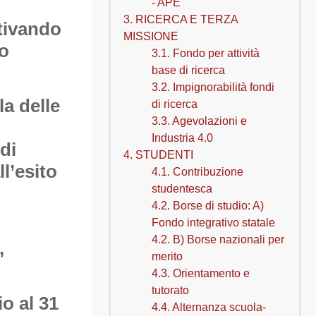
- APE
3. RICERCA E TERZA
otivando
MISSIONE
no
3.1. Fondo per attività
base di ricerca
3.2. Impignorabilità fondi
a delle
di ricerca
3.3. Agevolazioni e
Industria 4.0
di
4. STUDENTI
l’esito
4.1. Contribuzione
studentesca
4.2. Borse di studio: A)
Fondo integrativo statale
4.2. B) Borse nazionali per
,
merito
4.3. Orientamento e
tutorato
o al 31
4.4. Alternanza scuola-