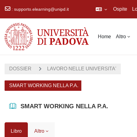
Ospite
Lo
:
supporto.elearning@unipd.it
Vai al contenuto principale
Home
Altro
DOSSIER
LAVORO NELLE UNIVERSITA'
SMART WORKING NELLA P.A.
SMART WORKING NELLA P.A.
Libro
Altro