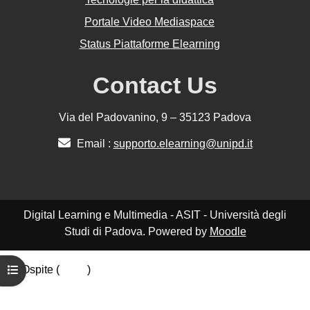
Portale Video Mediaspace
Status Piattaforme Elearning
Contact Us
Via del Padovanino, 9 – 35123 Padova
Email :
supporto.elearning@unipd.it
Digital Learning e Multimedia - ASIT - Università degli
Studi di Padova. Powered by
Moodle
Ospite (
Login
)
Apri indice del corso
Politiche
Ottieni l'app mobile