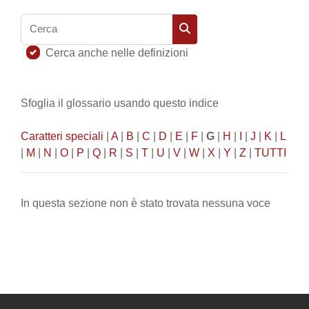
Cerca
Cerca
Cerca anche nelle definizioni
Sfoglia il glossario usando questo indice
Caratteri speciali
|
A
|
B
|
C
|
D
|
E
|
F
|
G
|
H
|
I
|
J
|
K
|
L
|
M
|
N
|
O
|
P
|
Q
|
R
|
S
|
T
|
U
|
V
|
W
|
X
|
Y
|
Z
|
TUTTI
In questa sezione non è stato trovata nessuna voce