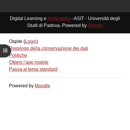
Digital Learning e
Multimedia
- ASIT - Università degli
Studi di Padova. Powered by
Moodle
Ospite (
Login
)
Riepilogo della conservazione dei dati
Apri indice del corso
Politiche
Ottieni l'app mobile
Passa al tema standard
Powered by
Moodle