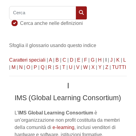
Cerca
Cerca
Cerca anche nelle definizioni
Sfoglia il glossario usando questo indice
Caratteri speciali
|
A
|
B
|
C
|
D
|
E
|
F
|
G
|
H
|
I
|
J
|
K
|
L
|
M
|
N
|
O
|
P
|
Q
|
R
|
S
|
T
|
U
|
V
|
W
|
X
|
Y
|
Z
|
TUTTI
I
IMS (Global Learning Consortium)
L’
IMS Global Learning Consortium
è
un’organizzazione
non profit
costituita da membri
della comunità di
e-learning
, inclusi venditori di
hardware e software, istituzioni formative,