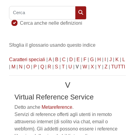
Cerca
Cerca
Cerca anche nelle definizioni
Sfoglia il glossario usando questo indice
Caratteri speciali
|
A
|
B
|
C
|
D
|
E
|
F
|
G
|
H
|
I
|
J
|
K
|
L
|
M
|
N
|
O
|
P
|
Q
|
R
|
S
|
T
|
U
|
V
|
W
|
X
|
Y
|
Z
|
TUTTI
V
Virtual Reference Service
Detto anche
Metareference
.
Servizi di reference offerti agli utenti in remoto
attraverso internet (di solito via chat, email o
webform). Gli addetti possono essere i reference