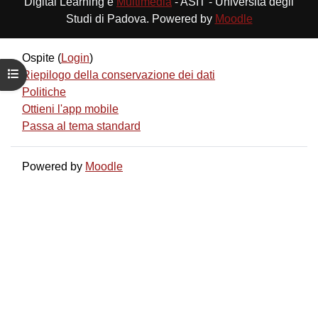
Digital Learning e
Multimedia
- ASIT - Università degli
Studi di Padova. Powered by
Moodle
Ospite (
Login
)
Apri indice del corso
Riepilogo della conservazione dei dati
Politiche
Ottieni l'app mobile
Passa al tema standard
Powered by
Moodle