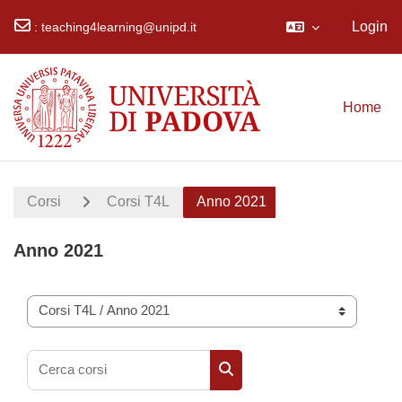
Login
:
teaching4learning@unipd.it
Vai al contenuto principale
Home
Corsi
Corsi T4L
Anno 2021
Anno 2021
Categorie di corso
Cerca corsi
Cerca corsi