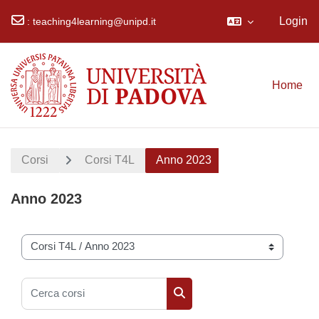
Login
:
teaching4learning@unipd.it
Vai al contenuto principale
Home
Corsi
Corsi T4L
Anno 2023
Anno 2023
Categorie di corso
Cerca corsi
Cerca corsi