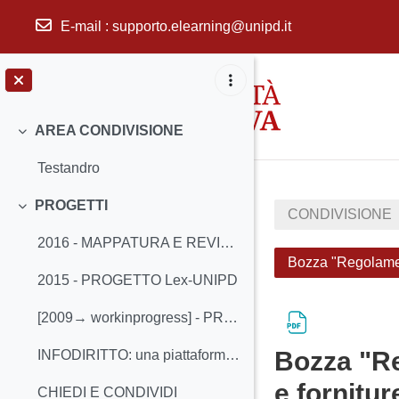
E-mail
:
supporto.elearning@unipd.it
Vai al contenuto principale
AREA CONDIVISIONE
Minimizza
Testandro
PROGETTI
CONDIVISIONE
Minimizza
2016 - MAPPATURA E REVISIONE PROCESSI
Bozza "Regolamento
2015 - PROGETTO Lex-UNIPD
[2009→ workinprogress] - PROGETTO DI IN-FORMAZIONE GIURIDICA
Bozza "Re
INFODIRITTO: una piattaforma collaborativa per l'informazione giuridica
e fornitur
CHIEDI E CONDIVIDI