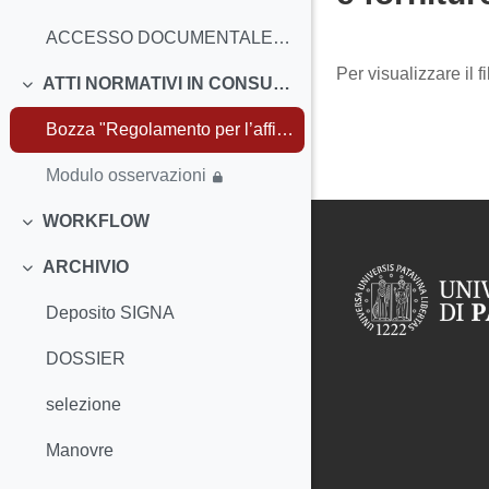
ACCESSO DOCUMENTALE - FAQ
Aggregazione de
Per visualizzare il fi
ATTI NORMATIVI IN CONSULTAZIONE
Minimizza
Bozza "Regolamento per l’affidamento e l’esecuzione di lavori, servizi e forniture di importo inferiore alle soglie di rilevanza comunitaria"
Modulo osservazioni
WORKFLOW
Minimizza
ARCHIVIO
Minimizza
Deposito SIGNA
DOSSIER
selezione
Manovre