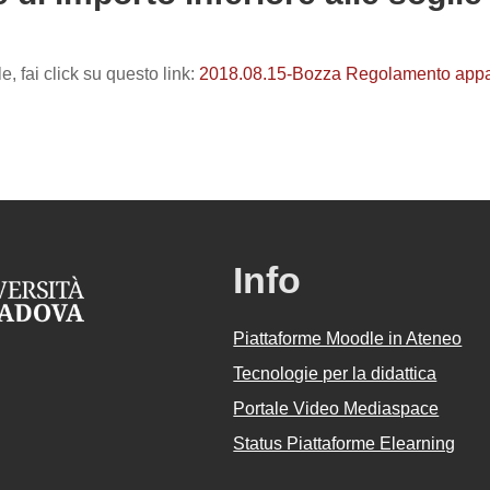
i criteri
le, fai click su questo link:
2018.08.15-Bozza Regolamento appalt
Info
Piattaforme Moodle in Ateneo
Tecnologie per la didattica
Portale Video Mediaspace
Status Piattaforme Elearning