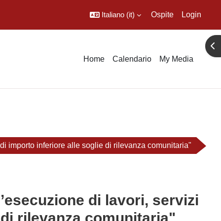
Italiano ‎(it)‎
Ospite
Login
Apr
Home
Calendario
My Media
i importo inferiore alle soglie di rilevanza comunitaria"
esecuzione di lavori, servizi
e di rilevanza comunitaria"