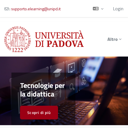
Login
:
supporto.elearning@unipd.it
Vai al contenuto principale
Altro
Tecnologie per
la didattica
Scopri di più