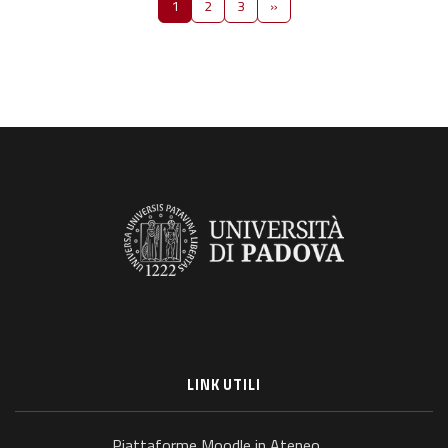
Pagina 1
Pagina 2
Pagina 3
Pagina successiva
1
2
3
»
LINK UTILI
Piattaforme Moodle in Ateneo