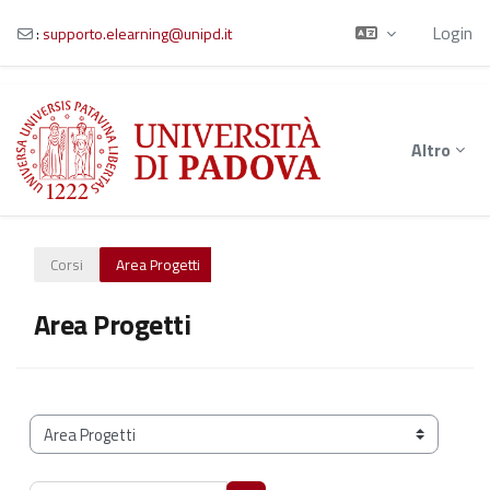
Login
:
supporto.elearning@unipd.it
Vai al contenuto principale
Altro
Corsi
Area Progetti
Area Progetti
Categorie di corso