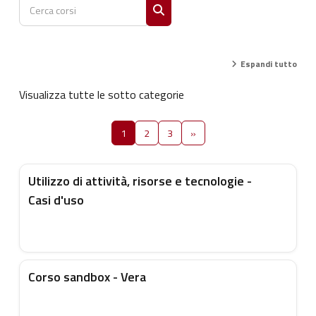
Cerca corsi
Cerca corsi
Espandi tutto
Visualizza tutte le sotto categorie
Pagina 1
Pagina 2
Pagina 3
Pagina successiva
1
2
3
»
Utilizzo di attività, risorse e tecnologie -
Casi d'uso
Corso sandbox - Vera