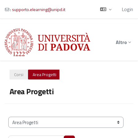
Login
:
supporto.elearning@unipd.it
Vai al contenuto principale
Altro
Corsi
Area Progetti
Area Progetti
Categorie di corso