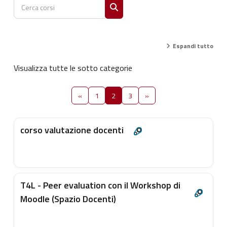
Cerca corsi
Cerca corsi
Espandi tutto
Visualizza tutte le sotto categorie
Pagina precedente
Pagina 1
Pagina 2
Pagina 3
Pagina successiva
«
1
2
3
»
corso valutazione docenti
T4L - Peer evaluation con il Workshop di
Moodle (Spazio Docenti)