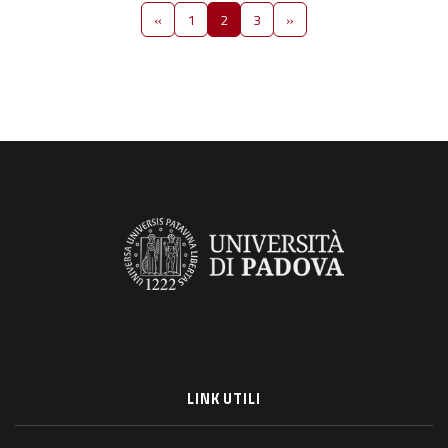
Pagina precedente
Pagina 1
Pagina 2
Pagina 3
Pagina successiva
«
1
2
3
»
LINK UTILI