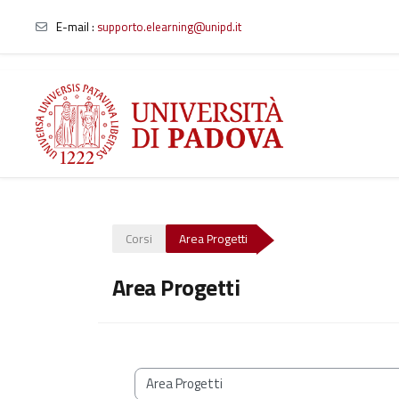
E-mail
:
supporto.elearning@unipd.it
Vai al contenuto principale
Corsi
Area Progetti
Area Progetti
Categorie di corso