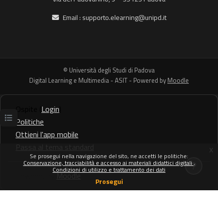
Email :
supporto.elearning@unipd.it
© Università degli Studi di Padova
Digital Learning e Multimedia - ASIT - Powered by
Moodle
Ospite (
Login
)
Politiche
Apri indice del corso
Ottieni l'app mobile
Passa al tema standard
x
Se prosegui nella navigazione del sito, ne accetti le politiche:
Conservazione, tracciabilità e accesso ai materiali didattici digitali
Condizioni di utilizzo e trattamento dei dati
Powered by
Moodle
Prosegui