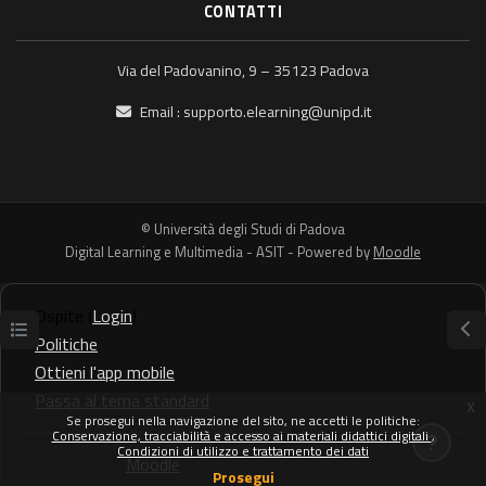
CONTATTI
Via del Padovanino, 9 – 35123 Padova
Email :
supporto.elearning@unipd.it
© Università degli Studi di Padova
Digital Learning e Multimedia - ASIT - Powered by
Moodle
Ospite (
Login
)
Apri indice del corso
Apr
Politiche
Ottieni l'app mobile
Passa al tema standard
x
Se prosegui nella navigazione del sito, ne accetti le politiche:
Conservazione, tracciabilità e accesso ai materiali didattici digitali
Condizioni di utilizzo e trattamento dei dati
Powered by
Moodle
Prosegui