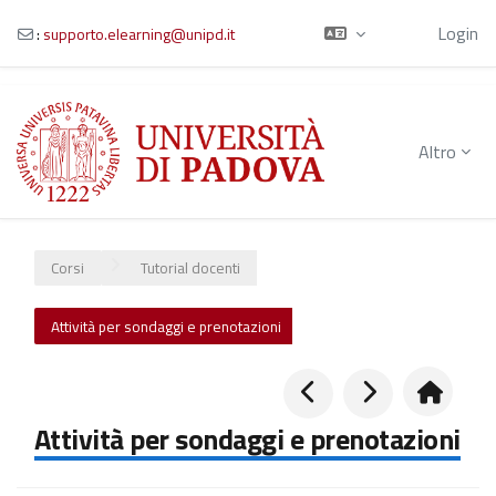
Ospite
Login
:
supporto.elearning@unipd.it
Vai al contenuto principale
Altro
Corsi
Tutorial docenti
Attività per sondaggi e prenotazioni
Attività per sondaggi e prenotazioni