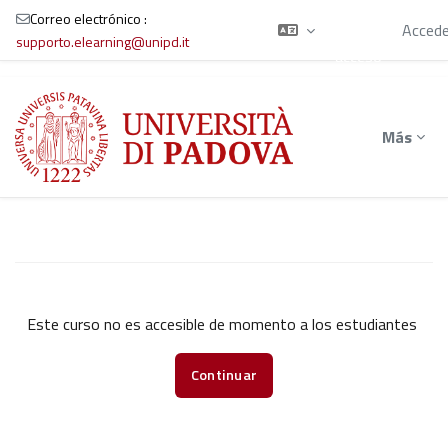
está
Correo electrónico :
usando el
Accede
supporto.elearning@unipd.it
acceso
para
Salta al contenido principal
invitados
Más
Este curso no es accesible de momento a los estudiantes
Continuar