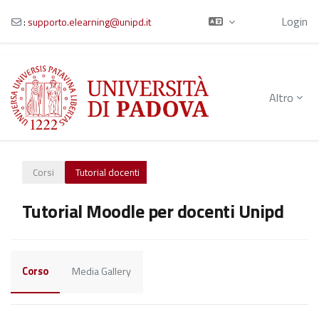
Ospite
Login
:
supporto.elearning@unipd.it
Vai al contenuto principale
Altro
Corsi
Tutorial docenti
Tutorial Moodle per docenti Unipd
Corso
Media Gallery