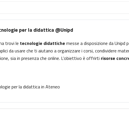
ersicht
cnologie per la didattica @Unipd
na trovi le
tecnologie didattiche
messe a disposizione da Unipd p
lici da usare che ti aiutano a organizzare i corsi, condividere mate
ione, sia in presenza che online. L’obiettivo è offrirti
risorse concr
.
Textseite
logie per la didattica in Ateneo