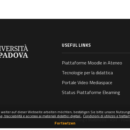
USEFUL LINKS
Piattaforme Moodle in Ateneo
Tecnologie per la didattica
Portale Video Mediaspace
Status Piattaforme Elearning
weiter auf dieser Webseite arbeiten möchten, bestätigen Sie bitte unsere Nutzungsr
© Università degli Studi di Pad
 tracciabilità e accesso ai materiali didattici digitali
Condizioni di utilizzo e tratta
Digital Learning e Multimedia - ASIT - Pow
Fortsetzen