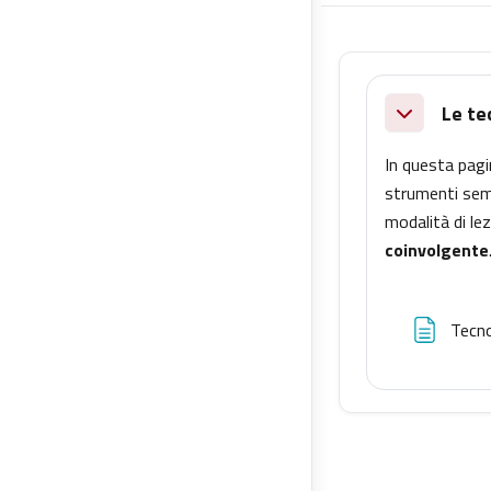
Abschnittsüb
Le te
Einklappen
In questa pagi
strumenti semp
modalità di lez
coinvolgente
Tecno