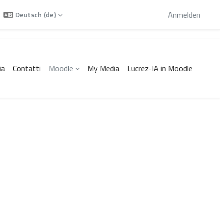
Sie sind als Gast angemeldet
Anmelden
Deutsch ‎(de)‎
ia
Contatti
Moodle
My Media
Lucrez-IA in Moodle