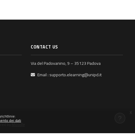
CONTACT US
Via del Padovanino, 9 – 35123 Padova
Email :
supporto.elearning@unipd.it
x
ichtlinie:
ova
mento dei dati
ered by
Moodle