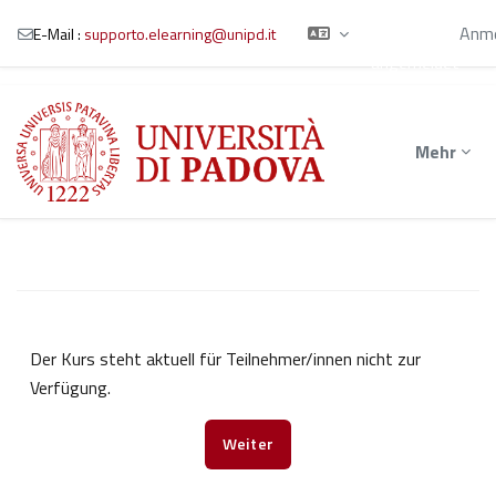
Sie sind als
Gast
Anme
E-Mail :
supporto.elearning@unipd.it
angemeldet
Zum Hauptinhalt
Mehr
Der Kurs steht aktuell für Teilnehmer/innen nicht zur
Verfügung.
Weiter