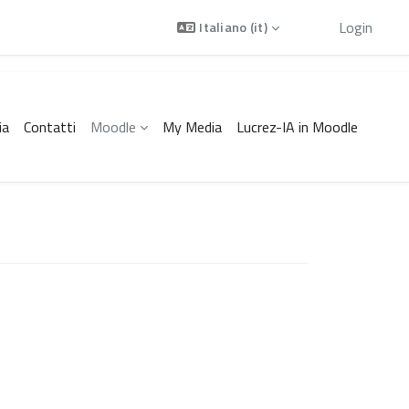
Ospite
Login
Italiano ‎(it)‎
ia
Contatti
Moodle
My Media
Lucrez-IA in Moodle