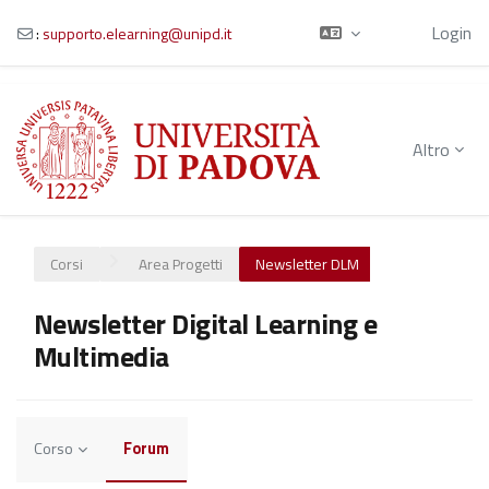
Ospite
Login
:
supporto.elearning@unipd.it
Vai al contenuto principale
Altro
Corsi
Area Progetti
Newsletter DLM
Newsletter Digital Learning e
Multimedia
Corso
Forum