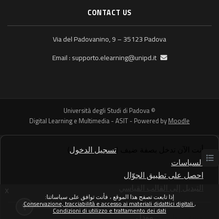
CONTACT US
Via del Padovanino, 9 – 35123 Padova
supporto.elearning@unipd.it
Email :
© Università degli Studi di Padova
Digital Learning e Multimedia - ASIT - Powered by
Moodle
أنت الآن تدخل بصفة ضيف (
تسجيل الدخول
)
السياسات
فتح فهرس المقرر
احصل على تطبيق الجوّال
التبديل إلى القالب القياسي
x
إذا تابعت تصفح هذا الموقع ، فأنت توافق على سياساتنا:
Conservazione, tracciabilità e accesso ai materiali didattici digitali
Condizioni di utilizzo e trattamento dei dati
مشغل بواسطة
مودل